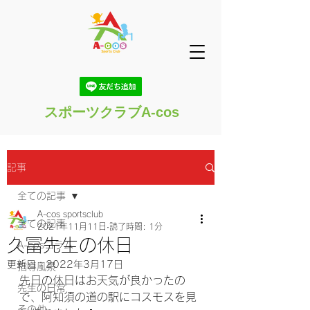
スポーツクラブA-cos
記事
全ての記事
A-cos sportsclub
全ての記事
2021年11月11日
読了時間: 1分
久冨先生の休日
A-cosコラム
更新日：
2022年3月17日
指導風景
先日の休日はお天気が良かったの
先生の日常
で、阿知須の道の駅にコスモスを見
その他