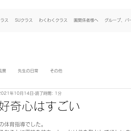
クラス
SUクラス
わくわくクラス
園関係者様へ
グループ、パ
風景
先生の日常
その他
2021年10月14日
読了時間: 1分
好奇心はすごい
日
の体育指導でした。