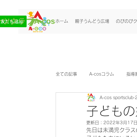
ツクラブA-cos
ホーム
親子うんどう広場
のびのび
全ての記事
A-cosコラム
指導
A-cos sportsclub
子どもの
更新日：
2022年3月17
先日は未満児クラス