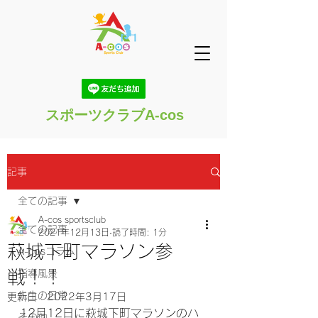
スポーツクラブA-cos
記事
全ての記事
A-cos sportsclub
全ての記事
2021年12月13日
読了時間: 1分
萩城下町マラソン参
A-cosコラム
戦！！
指導風景
先生の日常
更新日：
2022年3月17日
12月12日に萩城下町マラソンのハ
その他