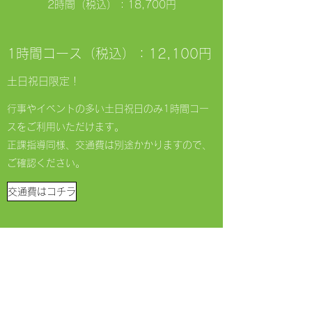
​​2時間（税込）：18,700円
​1時間コース（税込）：12,100円
​​土日祝日限定！
​​行事やイベントの多い土日祝日のみ1時間コー
スをご利用いただけます。
​​正課指導同様、交通費は別途かかりますので、
ご確認ください。
交通費はコチラ
​スポーツクラブA-cos
sportsclub.acos@gmail.com