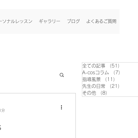
ーソナルレッスン
ギャラリー
ブログ
よくあるご質問
全ての記事
（51）
51件
A-cosコラム
（7）
7件の
指導風景
（11）
11件の
先生の日常
（21）
21件
その他
（8）
8件の記事
1分
s