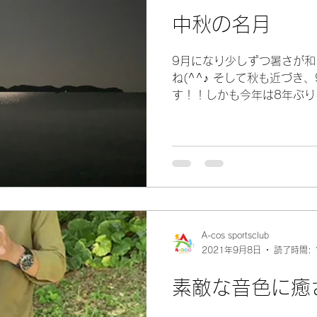
中秋の名月
9月になり少しずつ暑さが
ね(^^♪ そして秋も近づき
す！！しかも今年は8年ぶ
うです！ これは見たい(^^
トな久冨先生なんです(笑)..
A-cos sportsclub
2021年9月8日
読了時間: 
素敵な音色に癒