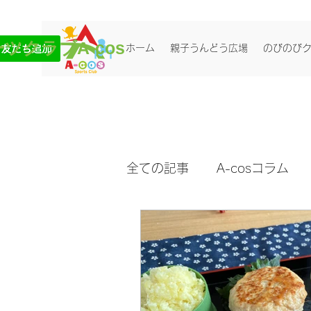
ツクラブA-cos
ホーム
親子うんどう広場
のびのび
全ての記事
A-cosコラム