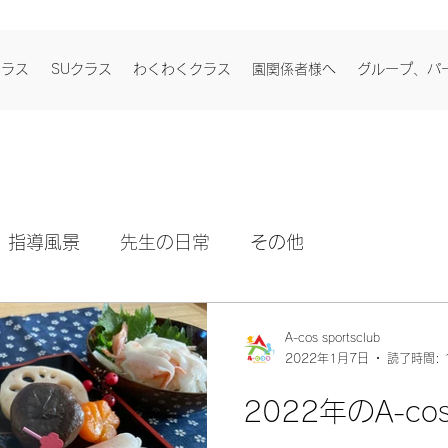
クラス
SUクラス
わくわくクラス
園関係者様へ
グループ、パ
指導風景
先生の日常
その他
A-cos sportsclub
2022年1月7日
読了時間: 
2022年のA-co