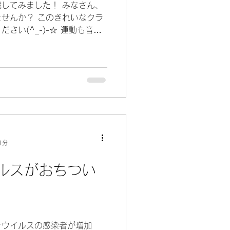
してみました！ みなさん、
せんか？ このきれいなクラ
さい(^_-)-☆ 運動も音楽
しいかどうかですね！！ こ
ットの成長をお楽しみに(笑)
1分
ルスがおちつい
ナウイルスの感染者が増加