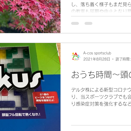
し、落ち着く様子もまだ見られ
の教室も延期や中止となり
安な気持ちになられてるので
時は楽しいことを考えましょう
A-cos sportsclub
2021年8月28日
読了時間:
おうち時間～頭
デルタ株による新型コロナ
り、当スポーツクラブでも
り感染症対策を強化するな
ます。 そんな中、子どもた
なか外には出れないけど遊
ないでしょうか？...