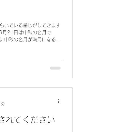
和らいでいる感じがしてきます
、9月21日は中秋の名月で
りに中秋の名月が満月になるそ
)/ こう見えて結構ロマンチス
.
1分
されてください