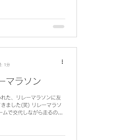
ート！ 気温も高く走りやすい
: 1分
ーマラソン
われた、リレーマラソンに友
きました(笑) リレーマラソ
ームで交代しながら走るので
( ﾟДﾟ) それでもチームの方
り渡したりとめちゃくちゃ楽