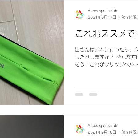
A-cos sportsclub
2021年9月17日
読了時間:
これおススメで
皆さんはジムに行ったり、
したりしますか？ そんな方
そう！これがフリップベルト
しれませんが、僕もランニ
鍵やスマホを入れることが
揺れたりしない...
A-cos sportsclub
2021年9月16日
読了時間: