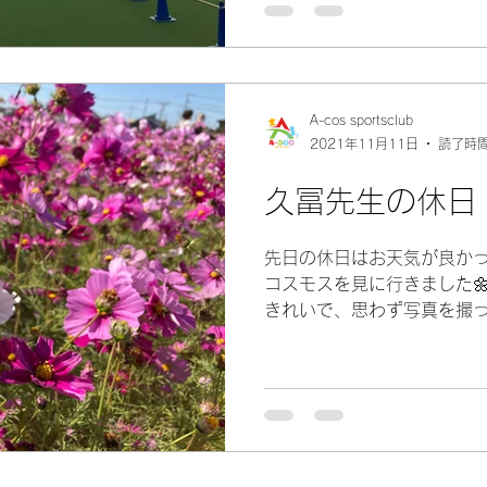
A-cos sportsclub
2021年11月11日
読了時間
久冨先生の休日
先日の休日はお天気が良か
コスモスを見に行きました
きれいで、思わず写真を撮って
うか？ そしてそのあとはき
イン！！...