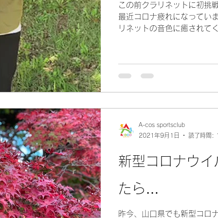
この前クラリネットに初挑戦
最近コロナ疲れになっていま
リネットの音色に癒されてくだ
も上手かどうかではなく、楽
れからの久冨先生のクラリネ
A-cos sportsclub
2021年9月1日
読了時間: 
新型コロナウイ
たら…
昨今、山口県でも新型コロ