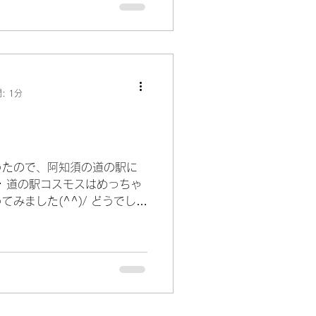
: 1分
ったので、阿知須の道の駅に
 道の駅コスモスはめっちゃ
みました(^^)/ どうでしょ
ららで久しぶりのスラックラ