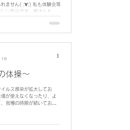
ません( ;∀;) 私も体験会等
悲しい気分です。皆さんも不
はないでしょうか？ そんな
！！...
 1分
の体操～
ウイルス感染が拡大してお
会場が使えなくなったり、よ
ど、我慢の時期が続いており
ちも夏休みもわずか！！ なか
びたい！！という気持ちでは