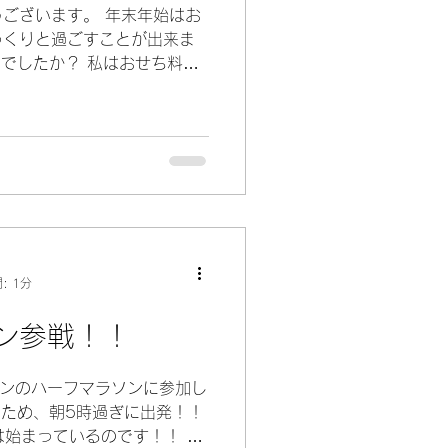
ございます。 年末年始はお
っくりと過ごすことが出来ま
しでしたか？ 私はおせち料理
れました） 新しいランニン
しましたよ(^^♪...
: 1分
ン参戦！！
ソンのハーフマラソンに参加し
のため、朝5時過ぎに出発！！
は始まっているのです！！ ハ