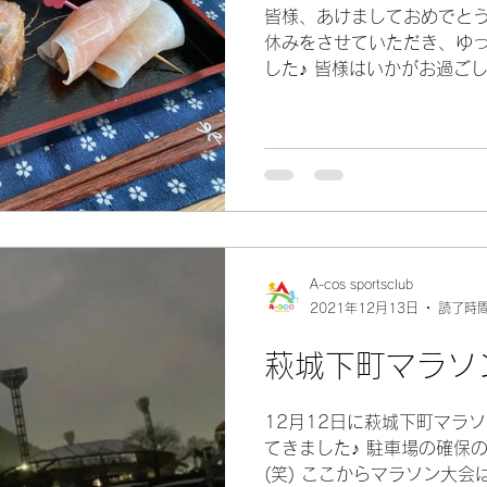
皆様、あけましておめでとう
休みをさせていただき、ゆ
した♪ 皆様はいかがお過ご
を食べたり（妻が頑張ってく
グシューズを買って、初走りも
A-cos sportsclub
2021年12月13日
読了時間
萩城下町マラソ
12月12日に萩城下町マラ
てきました♪ 駐車場の確保
(笑) ここからマラソン大会