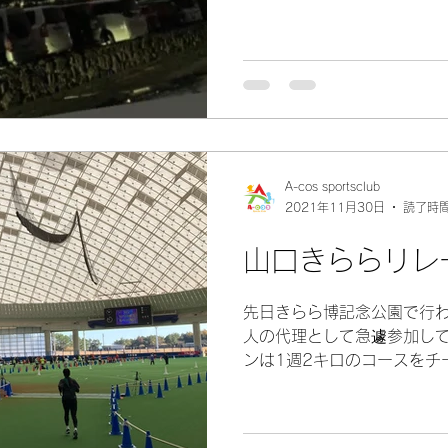
ーフマラソンは10時にスタ
気候でした(^^♪...
A-cos sportsclub
2021年11月30日
読了時間
山口きららリレ
先日きらら博記念公園で行
人の代理として急遽参加して
ンは1週2キロのコースをチ
すが、なんと4週も走ることに
たちとタスキを受け取った
しめまし...